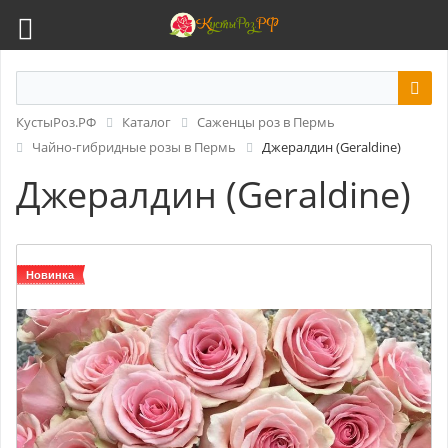
КустыРоз.РФ
Каталог
Саженцы роз в Пермь
Чайно-гибридные розы в Пермь
Джералдин (Geraldine)
Джералдин (Geraldine)
Новинка