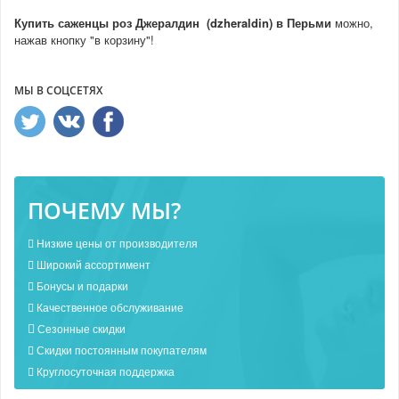
Купить
саженцы роз Джералдин (dzheraldin)
в Перьми
можно,
нажав кнопку "в корзину"!
МЫ В СОЦСЕТЯХ
ПОЧЕМУ МЫ?
Низкие цены от производителя
Широкий ассортимент
Бонусы и подарки
Качественное обслуживание
Сезонные скидки
Скидки постоянным покупателям
Круглосуточная поддержка