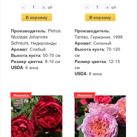
-
+
-
+
шт
шт
В корзину
В корзину
Производитель
: Petrus
Производитель
:
Nicolaas Johannes
Tantau, Германия, 1999
Schreurs, Нидерланды
Аромат
: Сильный
Аромат
: Слабый
Высота куста
: 70-120
Высота куста
: 50-70 см
см
Размер цветка
: 8-10 см
Размер цветка
: 12-15
USDA
: 6 зона
см
USDA
: 6 зона
Новинка
Новинка