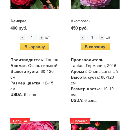
Адмирал
Айсфогель
400 руб.
450 руб.
-
+
-
+
шт
шт
В корзину
В корзину
Производитель
: Tantau
Производитель
:
Аромат
: Очень сильный
Tantau, Германия, 2016
Высота куста
: 80-120
Аромат
: Очень сильный
см
Высота куста
: 80-120
Размер цветка
: 12-15
см
см
Размер цветка
: 10-12
USDA
: 5 зона
см
USDA
: 6 зона
Новинка
Новинка