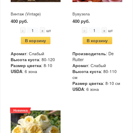
Винтаж (Vintage)
Вувузела
400 руб.
400 руб.
-
+
-
+
шт
шт
В корзину
В корзину
Аромат
: Слабый
Производитель
: De
Высота куста
: 80-120
Ruiter
Размер цветка
: 8-10
Аромат
: Слабый
USDA
: 6 зона
Высота куста
: 80-110
см
Размер цветка
: 8-10 см
USDA
: 6 зона
Новинка