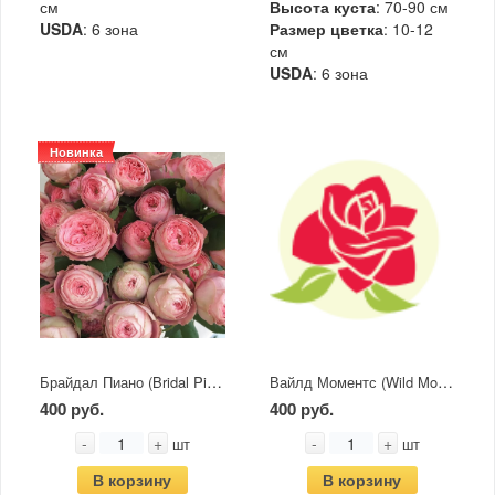
см
Высота куста
: 70-90 см
USDA
: 6 зона
Размер цветка
: 10-12
см
USDA
: 6 зона
Новинка
Брайдал Пиано (Bridal Piano)
Вайлд Моментс (Wild Moments)
400 руб.
400 руб.
-
+
-
+
шт
шт
В корзину
В корзину