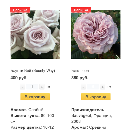
Новинка
Новинка
Баунти Вей (Bounty Way)
Блю Гёрл
400 руб.
380 руб.
-
+
-
+
шт
шт
В корзину
В корзину
Аромат
: Слабый
Производитель
:
Высота куста
: 80-100
Sauvageot, Франция,
см
2008
Размер цветка
: 10-12
Аромат
: Средний