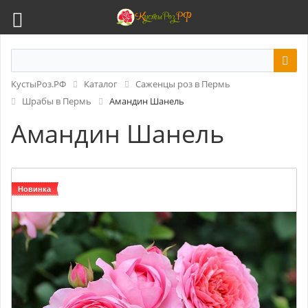
КустыРоз.РФ
Каталог
Саженцы роз в Пермь
Шрабы в Пермь
Амандин Шанель
Амандин Шанель
Новинка