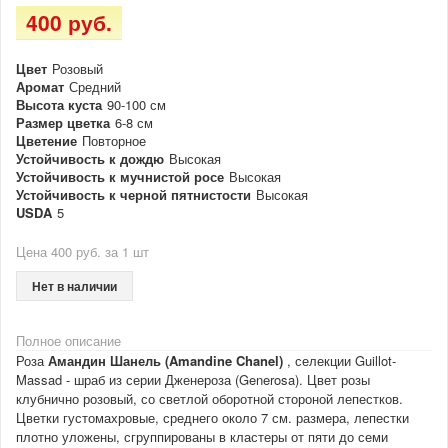
400 руб.
Цвет
Розовый
Аромат
Средний
Высота куста
90-100 см
Размер цветка
6-8 см
Цветение
Повторное
Устойчивость к дождю
Высокая
Устойчивость к мучнистой росе
Высокая
Устойчивость к черной пятнистости
Высокая
USDA
5
Цена 400 руб. за 1 шт
Нет в наличии
Полное описание
Роза
Амандин Шанель (Amandine Chanel)
, селекции Guillot-
Massad - шраб из серии Дженероза (Generosa). Цвет розы
клубнично розовый, со светлой оборотной стороной лепестков.
Цветки густомахровые, среднего около 7 см. размера, лепестки
плотно уложены, сгруппированы в кластеры от пяти до семи