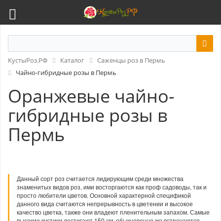
КустыРоз.РФ
Каталог
Саженцы роз в Пермь
Чайно-гибридные розы в Пермь
Оранжевые чайно-
гибридные розы в
Пермь
Данный сорт роз считается лидирующим среди множества
знаменитых видов роз, ими восторгаются как проф садоводы, так и
просто любители цветов. Основной характерной спецификой
данного вида считаются непрерывность в цветении и высокое
качество цветка, также они владеют пленительным запахом. Самые
высокие кустики достигают 150 см, обыкновенно же встречаются